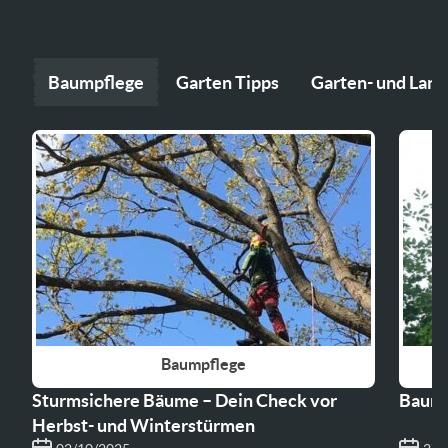
Baumpflege
Garten Tipps
Garten- und Land
Baumpflege
Sturmsichere Bäume – Dein Check vor
Baumf
Herbst- und Winterstürmen