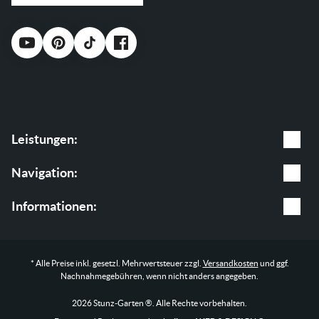
Leistungen:
Gartenpflege
Navigation:
Baumpflege
Leistungen
Informationen:
Garten & Landschaftsbau
Shop
AGB
* Alle Preise inkl. gesetzl. Mehrwertsteuer zzgl.
Versandkosten
und ggf.
Blog
Impressum
Nachnahmegebühren, wenn nicht anders angegeben.
Über uns
Datenschutz
2026 Stunz-Garten ®. Alle Rechte vorbehalten.