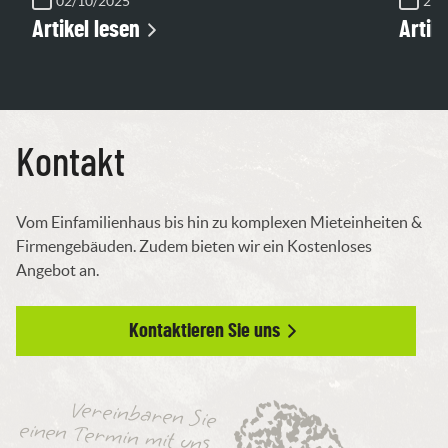
02/10/2025
27/
Artikel lesen
Artik
Kontakt
Vom Einfamilienhaus bis hin zu komplexen Mieteinheiten &
Firmengebäuden. Zudem bieten wir ein Kostenloses
Angebot an.
Kontaktieren Sie uns
Vereinbaren Sie
einen Termin mit uns.