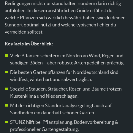
Norddeutschland
Bedingungen nicht nur standhalten, sondern darin richtig
Typische Fehler vermeiden
aufblühen. In diesem ausführlichen Guide erfährst du,
Checkliste – die besten Gartenpflanzen für
welche Pflanzen sich wirklich bewährt haben, wie du deinen
Norddeutschland optimal einsetzen
Standort optimal nutzt und welche typischen Fehler du
FAQ – alles über die besten Gartenpflanzen für
vermeiden solltest.
Norddeutschland
Keyfacts im Überblick:
Welche Pflanzen sind wirklich windfest?
Was sind die größten Herausforderungen im
Viele Pflanzen scheitern im Norden an Wind, Regen und
Norden?
sandigen Böden – aber robuste Arten gedeihen prächtig.
Sind mediterrane Pflanzen möglich?
Die besten Gartenpflanzen für Norddeutschland sind
Wie verbessere ich extrem sandige Böden?
windfest, winterhart und salzverträglich.
Welche Pflanzen eignen sich für schattige
Bereiche?
Spezielle Stauden, Sträucher, Rosen und Bäume trotzen
Welche Anfängerfehler sollte ich unbedingt
Küstenklima und Niederschlägen.
vermeiden?
Mit der richtigen Standortanalyse gelingt auch auf
Kann ich im Norden auch Obst pflanzen?
Sandboden ein dauerhaft schöner Garten.
STUNZ hilft bei Pflanzplanung, Bodenvorbereitung &
professioneller Gartengestaltung.