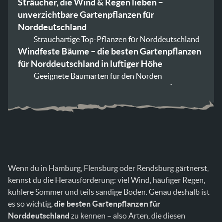
Sträucher, die Wind & Regen lieben –
unverzichtbare Gartenpflanzen für
Norddeutschland
Strauchartige Top-Pflanzen für Norddeutschland
Windfeste Bäume – die besten Gartenpflanzen
für Norddeutschland in luftiger Höhe
Geeignete Baumarten für den Norden
Bodendecker – oft unterschätzt, aber die
besten Gartenpflanzen für Norddeutschland
Empfehlenswerte Bodendecker für Hamburg,
Flensburg & Rendsburg
Rosen für Norddeutschland – die
wetterfestesten Sorten im Überblick
Bodenverbesserung – Voraussetzung für die
Wenn du in Hamburg, Flensburg oder Rendsburg gärtnerst,
besten Gartenpflanzen für Norddeutschland
kennst du die Herausforderung: viel Wind, häufiger Regen,
Pflanzzeiten – damit die Gartenpflanzen gut
kühlere Sommer und teils sandige Böden. Genau deshalb ist
anwachsen
es so wichtig,
die besten Gartenpflanzen für
Pflegeleichte Gartenkonzepte für
Norddeutschland
zu kennen – also Arten, die diesen