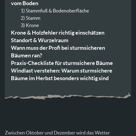
vom Boden
1) Stammfuß & Bodenoberfläche
2) Stamm
3) Krone
Krone & Holzfehler richtig einschätzen
Standort & Wurzelraum
Wann muss der Profi bei sturmsicheren
Bäumen ran?
Praxis-Checkliste für sturmsichere Bäume
Windlast verstehen: Warum sturmsichere
Bäume im Herbst besonders wichtig sind
Mikroschäden nach Stürmen: Was Du oft erst
später siehst
Nachsorge: Was Du nach dem Sturm tun
solltest
FAQ: Häufige Fragen zu sturmsicheren Bäumen
Wie oft sollte ich meinen Baum prüfen?
Darf ich selbst Äste schneiden?
Zwischen Oktober und Dezember wird das Wetter