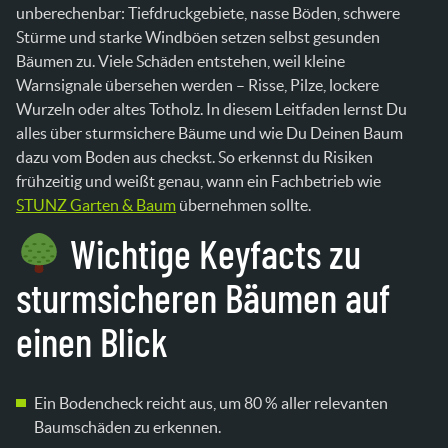
Mein Baum hat Pilze am Stammfuß – was nun?
unberechenbar: Tiefdruckgebiete, nasse Böden, schwere
Ist eine Fällung immer nötig?
Stürme und starke Windböen setzen selbst gesunden
Bäumen zu. Viele Schäden entstehen, weil kleine
Warnsignale übersehen werden – Risse, Pilze, lockere
Wurzeln oder altes Totholz. In diesem Leitfaden lernst Du
alles über sturmsichere Bäume und wie Du Deinen Baum
dazu vom Boden aus checkst. So erkennst du Risiken
frühzeitig und weißt genau, wann ein Fachbetrieb wie
STUNZ Garten & Baum
übernehmen sollte.
Wichtige Keyfacts zu
sturmsicheren Bäumen auf
einen Blick
Ein Bodencheck reicht aus, um 80 % aller relevanten
Baumschäden zu erkennen.