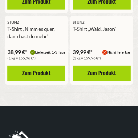
Zum Produkt
Zum Produkt
STUNZ
STUNZ
T-Shirt „Nimm es quer,
T-Shirt „Wald, Jason“
dann hast du mehr“
38,99
€
*
39,99
€
*
Lieferzeit: 1-3 Tage
Nicht lieferbar
(1 kg =
155,96
€
*)
(1 kg =
159,96
€
*)
Zum Produkt
Zum Produkt