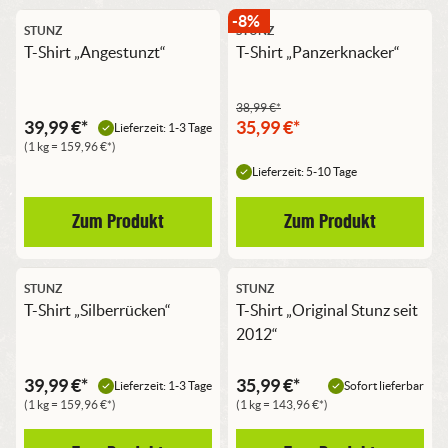
-8%
STUNZ
STUNZ
T-Shirt „Angestunzt“
T-Shirt „Panzerknacker“
38,99
€
*
Ursprünglicher
Aktueller
39,99
€
*
35,99
€
*
Lieferzeit: 1-3 Tage
(1 kg =
159,96
€
*)
Preis
Preis
Lieferzeit: 5-10 Tage
war:
ist:
38,99 €*
35,99 €*.
Zum Produkt
Zum Produkt
STUNZ
STUNZ
T-Shirt „Silberrücken“
T-Shirt „Original Stunz seit
2012“
39,99
€
*
35,99
€
*
Lieferzeit: 1-3 Tage
Sofort lieferbar
(1 kg =
159,96
€
*)
(1 kg =
143,96
€
*)