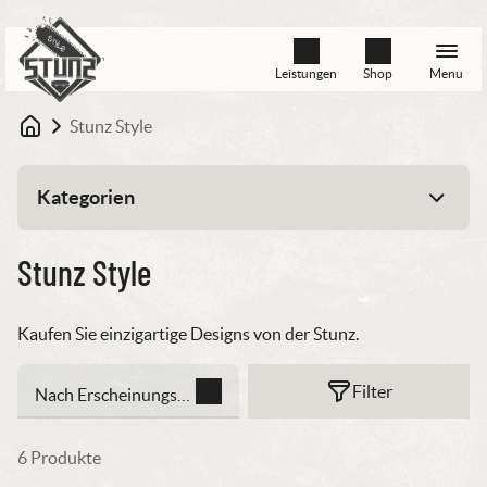
Leistungen
Shop
Menu
Stunz Style
Startseite
Kategorien
Blumen Saat
Stunz Style
Gartenzubehör
Kaufen Sie einzigartige Designs von der Stunz.
Filter
Nach Erscheinungsdatum
Saat und Anzucht
6 Produkte
Stunz Style