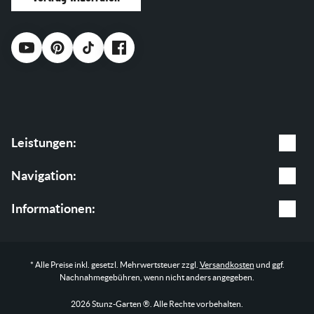
Leistungen:
Gartenpflege
Navigation:
Baumpflege
Leistungen
Informationen:
Garten & Landschaftsbau
Shop
AGB
* Alle Preise inkl. gesetzl. Mehrwertsteuer zzgl.
Versandkosten
und ggf.
Blog
Impressum
Nachnahmegebühren, wenn nicht anders angegeben.
Über uns
Datenschutz
2026 Stunz-Garten ®. Alle Rechte vorbehalten.