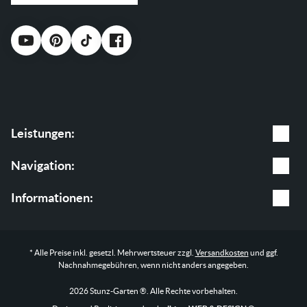
Leistungen:
Gartenpflege
Navigation:
Baumpflege
Leistungen
Informationen:
Garten & Landschaftsbau
Shop
AGB
* Alle Preise inkl. gesetzl. Mehrwertsteuer zzgl.
Versandkosten
und ggf.
Blog
Impressum
Nachnahmegebühren, wenn nicht anders angegeben.
Über uns
Datenschutz
2026 Stunz-Garten ®. Alle Rechte vorbehalten.