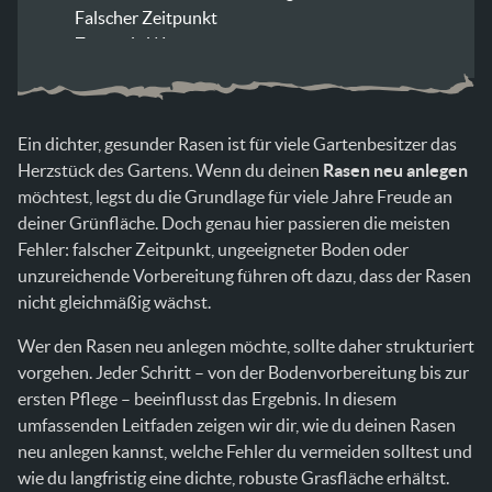
Falscher Zeitpunkt
Zu wenig Wasser
Ungleichmäßige Aussaat
Zu frühes Betreten
Den richtigen Rasentyp wählen beim Rasen neu
Ein dichter, gesunder Rasen ist für viele Gartenbesitzer das
anlegen im Garten
Herzstück des Gartens. Wenn du deinen
Rasen neu anlegen
Bewässerung beim Rasen neu anlegen im
möchtest, legst du die Grundlage für viele Jahre Freude an
Garten richtig umsetzen
deiner Grünfläche. Doch genau hier passieren die meisten
Rasen neu anlegen im Garten und langfristig
Fehler: falscher Zeitpunkt, ungeeigneter Boden oder
dicht halten
unzureichende Vorbereitung führen oft dazu, dass der Rasen
FAQs: Rasen neu anlegen im Garten
nicht gleichmäßig wächst.
Wann ist der beste Zeitpunkt, um Rasen neu
anzulegen?
Wer den Rasen neu anlegen möchte, sollte daher strukturiert
Wie lange dauert es, bis neuer Rasen wächst?
vorgehen. Jeder Schritt – von der Bodenvorbereitung bis zur
Wie oft muss ich frisch gesäten Rasen bewässern?
ersten Pflege – beeinflusst das Ergebnis. In diesem
Wann darf ich den neuen Rasen zum ersten Mal
umfassenden Leitfaden zeigen wir dir, wie du deinen Rasen
mähen?
neu anlegen kannst, welche Fehler du vermeiden solltest und
Kann ich Rasen neu anlegen im Garten auch ohne
wie du langfristig eine dichte, robuste Grasfläche erhältst.