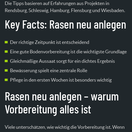
Fachbetrieb?
Die Tipps basieren auf Erfahrungen aus Projekten in
Warum wächst mein neuer Rasen ungleichmäßig?
Rendsburg, Schleswig, Hamburg, Flensburg und Wiesbaden.
Welche Fehler sollte ich unbedingt vermeiden?
Key Facts: Rasen neu anlegen
Wann lohnt sich ein Fachbetrieb?
Der richtige Zeitpunkt ist entscheidend
Eine gute Bodenvorbereitung ist die wichtigste Grundlage
Gleichmäßige Aussaat sorgt für ein dichtes Ergebnis
Bewässerung spielt eine zentrale Rolle
Pflege in den ersten Wochen ist besonders wichtig
Rasen neu anlegen – warum
Vorbereitung alles ist
Viele unterschätzen, wie wichtig die Vorbereitung ist. Wenn