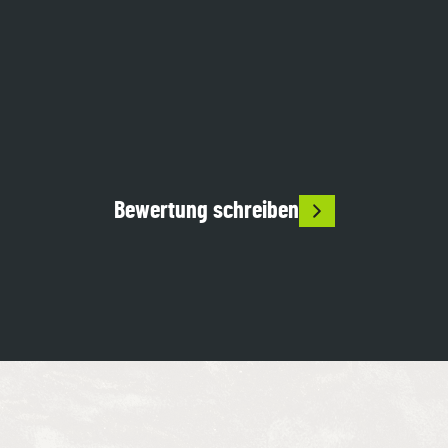
wir haben uns den Vorgarten 
Die Firma leistet ausgezei
von der FA Stunz umgestalten 
Arbeit. Sie ist zuverlässig u
lassen, nach ungefähren 
Männer wissen was sie tun
Vorgaben hat das Team eine 
meisten hat mich überzeug
Umgestaltung umgesetzt und 
Herr Stunz nicht nur fachli
uns mehr als begeistert. Wir 
hohem Niveau arbeitet so
können die FA Stunz und  das 
das er auch sehr gute Ideen
Team nur weiterempfehlen... wer 
zur Problemlösung genaus
etwas besonderes will wird hier 
zur Gestaltung. Ein freundl
Bewertung schreiben
nett, kompetent und zuverlässig 
und äußerst kreativer Chef
bedient, danke an Euch
Beratung und faire 
Angebote.Und das ist äuße
beruhigend und wohltuend.
sagt ihnen was sie bekom
und sie bekommen es auch.
Vielen Dank.