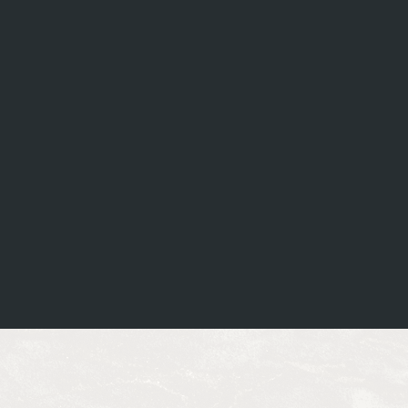
chnete 
Hier wohnen und arbeiten 
nd die 
einfach sympathische,  liebe und 
. Am 
nette Menschen.
t das 
Zudem ist hier der Sitz von 
ch auf 
Stunz-Garten.
ndern 
Die Fa. Stunz kümmert sich 
 hat, 
fachkompetent um unseren 
o wie 
Garten. Er wusste bisher immer 
icher 
eine Lösung für unsere 
. Gute 
Gartenwünsche. Das 
Preis-/Leistungsverhältnis ist 
rst 
sehr gut.
 Er 
Kann Stunz-Garten nur 
men 
empfehlen.
 