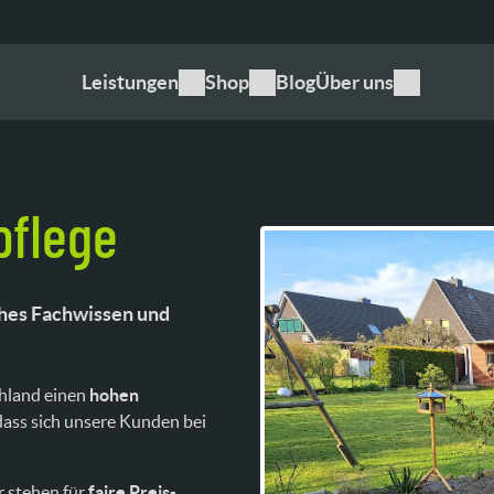
Leistungen
Shop
Blog
Über uns
pflege
ches Fachwissen
und
chland einen
hohen
 dass sich unsere Kunden bei
r stehen für
faire Preis-