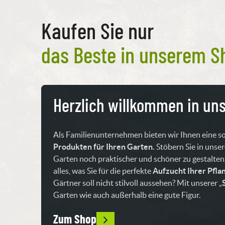
Kaufen Sie nur
das Beste in unserem S
Herzlich willkommen in u
Als Familienunternehmen bieten wir Ihnen eine s
Produkten für Ihren Garten.
Stöbern Sie in uns
Garten noch praktischer und schöner zu gestalten
alles, was Sie für die perfekte
Aufzucht Ihrer Pfla
Gärtner soll nicht stilvoll aussehen? Mit unserer „
Garten wie auch außerhalb eine gute Figur.
Zum Shop