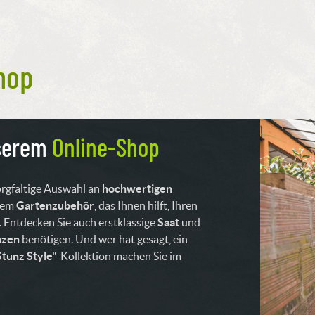
hop
nserem
Online-Shop
orgfältige Auswahl an
hochwertigen
erem
Gartenzubehör
, das Ihnen hilft, Ihren
. Entdecken Sie auch erstklassige
Saat
und
nzen
benötigen. Und wer hat gesagt, ein
Stunz Style
“-Kollektion machen Sie im