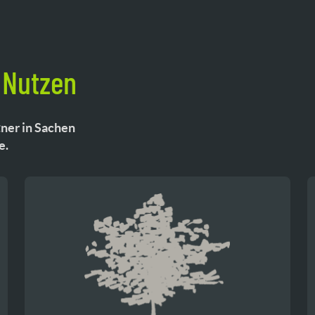
 Nutzen
ner in Sachen
e.