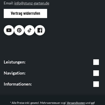
Email:
info@stunz-garten.de
Vertrag widerrufen
Leistungen:
Gartenpflege
Navigation:
Baumpflege
Leistungen
Informationen:
Garten & Landschaftsbau
Shop
AGB
* Alle Preise inkl. gesetzl. Mehrwertsteuer zzgl.
Versandkosten
und ggf.
Blog