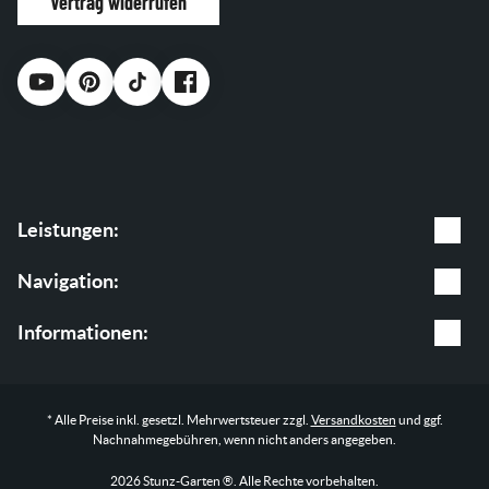
Vertrag widerrufen
Leistungen:
Gartenpflege
Navigation:
Baumpflege
Leistungen
Informationen:
Garten & Landschaftsbau
Shop
AGB
* Alle Preise inkl. gesetzl. Mehrwertsteuer zzgl.
Versandkosten
und ggf.
Blog
Impressum
Nachnahmegebühren, wenn nicht anders angegeben.
Über uns
Datenschutz
2026 Stunz-Garten ®. Alle Rechte vorbehalten.