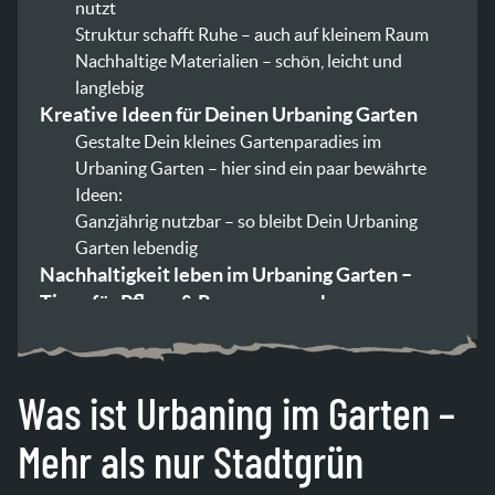
nutzt
Struktur schafft Ruhe – auch auf kleinem Raum
Nachhaltige Materialien – schön, leicht und
langlebig
Kreative Ideen für Deinen Urbaning Garten
Gestalte Dein kleines Gartenparadies im
Urbaning Garten – hier sind ein paar bewährte
Ideen:
Ganzjährig nutzbar – so bleibt Dein Urbaning
Garten lebendig
Nachhaltigkeit leben im Urbaning Garten –
Tipps für Pflege & Ressourcenschonung
Wasser clever nutzen
Bio statt Chemie
Weniger ist mehr – Urbaning Garten pflegeleicht
Was ist Urbaning im Garten –
gedacht
Urbaning Garten – Zusammenfassung &
Mehr als nur Stadtgrün
Motivation zum Handeln