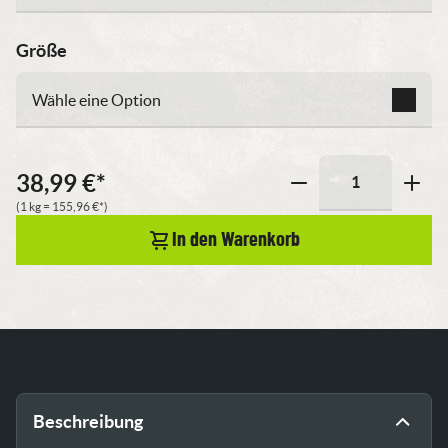
Größe
Wähle eine Option
38,99
€
*
T-
(1 kg =
155,96
€
*)
Shirt
In den Warenkorb
"Nimm
es
quer,
dann
hast
du
mehr"
Menge
Beschreibung