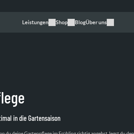
Leistungen
Shop
Blog
Über uns
flege
timal in die Gartensaison
enn du deine Gartenpflege im Frühling richtig angehst, legst du de