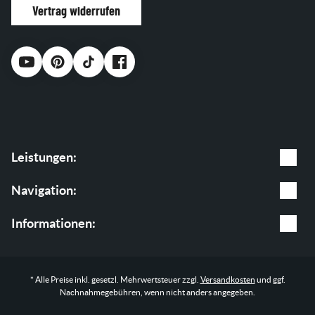
Vertrag widerrufen
Leistungen:
Gartenpflege
Navigation:
Baumpflege
Leistungen
Informationen:
Garten & Landschaftsbau
Shop
AGB
* Alle Preise inkl. gesetzl. Mehrwertsteuer zzgl.
Versandkosten
und ggf.
Blog
Impressum
Nachnahmegebühren, wenn nicht anders angegeben.