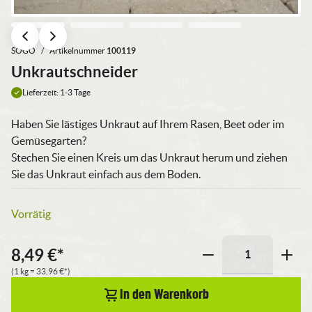
SOGO
/
Artikelnummer
100119
Unkrautschneider
Lieferzeit: 1-3 Tage
Haben Sie lästiges Unkraut auf Ihrem Rasen, Beet oder im
Gemüsegarten?
Stechen Sie einen Kreis um das Unkraut herum und ziehen
Sie das Unkraut einfach aus dem Boden.
Vorrätig
8,49
€
*
Unkrautschneider
(1 kg =
33,96
€
*)
Menge
In den Warenkorb