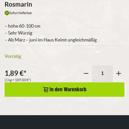
Rosmarin
Sofort lieferbar
– höhe 60-100 cm
– Sehr Würzig
– Ab März – juni im Haus Keimt ungleichmäßig
Vorrätig
1,89
€
*
Rosmarin
(1 kg =
189,00
€
*)
Menge
In den Warenkorb