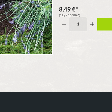
8,49
€
*
(1 kg =
16,98
€
*)
Pflanzschaufel
Menge