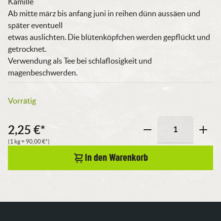
Kamille
Ab mitte märz bis anfang juni in reihen dünn aussäen und
später eventuell
etwas auslichten. Die blütenköpfchen werden gepflückt und
getrocknet.
Verwendung als Tee bei schlaflosigkeit und
magenbeschwerden.
Vorrätig
2,25
€
*
Kamille
(1 kg =
90,00
€
*)
Menge
In den Warenkorb