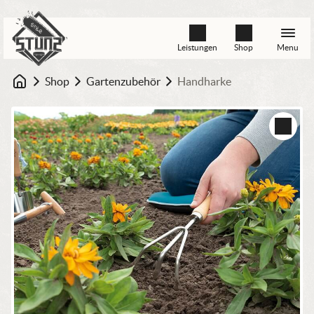
Leistungen
Shop
Menu
Shop
Gartenzubehör
Handharke
Startseite