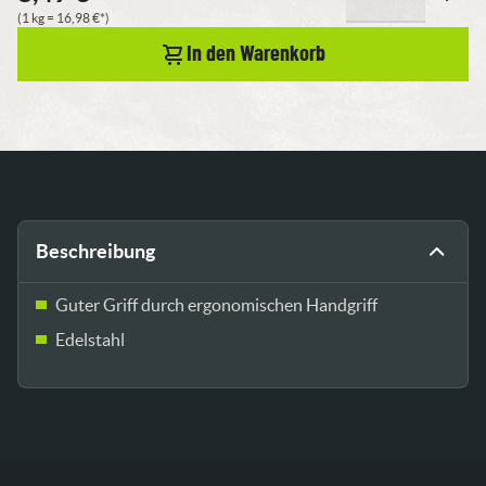
Handharke
(1 kg =
16,98
€
*)
Menge
In den Warenkorb
Beschreibung
Guter Griff durch ergonomischen Handgriff
Edelstahl