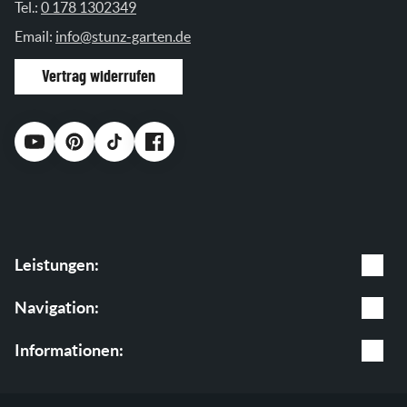
Tel.:
0 178 1302349
Email:
info@stunz-garten.de
Vertrag widerrufen
Leistungen:
Gartenpflege
Navigation:
Baumpflege
Leistungen
Informationen:
Garten & Landschaftsbau
Shop
AGB