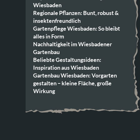
Wiesbaden
Regionale Pflanzen: Bunt, robust &
insektenfreundlich
Gartenpflege Wiesbaden: So bleibt
alles in Form
Nachhaltigkeit im Wiesbadener
Gartenbau
Beliebte Gestaltungsideen:
Inspiration aus Wiesbaden
Gartenbau Wiesbaden: Vorgarten
gestalten – kleine Fläche, große
Wirkung
DIY oder Profi? So findest Du den
richtigen Gartenbau-Service
Gartenbau Wiesbaden: Tipps für jede
Jahreszeit
Dein Weg zum Traumgarten