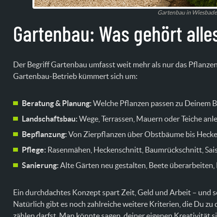
Gartenbau in Wiesbade
Gartenbau: Was gehört alle
Der Begriff Gartenbau umfasst weit mehr als nur das Pflanze
Gartenbau-Betrieb kümmert sich um:
Beratung & Planung:
Welche Pflanzen passen zu Deinem Bo
Landschaftsbau:
Wege, Terrassen, Mauern oder Teiche anl
Bepflanzung:
Von Zierpflanzen über Obstbäume bis Hecke
Pflege:
Rasenmähen, Heckenschnitt, Baumrückschnitt, Sai
Sanierung:
Alte Gärten neu gestalten, Beete überarbeiten,
Ein durchdachtes Konzept spart Zeit, Geld und Arbeit – und 
Natürlich gibt es noch zahlreiche weitere Kriterien, die Du
zählen darfst. Man könnte sagen, deiner eigenen Kreativität 