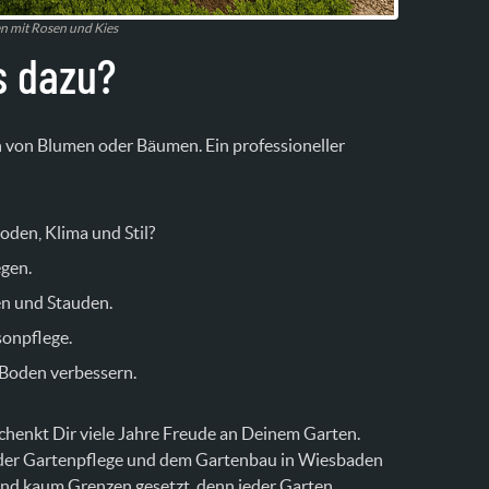
n mit Rosen und Kies
s dazu?
n von Blumen oder Bäumen. Ein professioneller
den, Klima und Stil?
egen.
n und Stauden.
sonpflege.
 Boden verbessern.
schenkt Dir viele Jahre Freude an Deinem Garten.
 zu der Gartenpflege und dem Gartenbau in Wiesbaden
sind kaum Grenzen gesetzt, denn jeder Garten